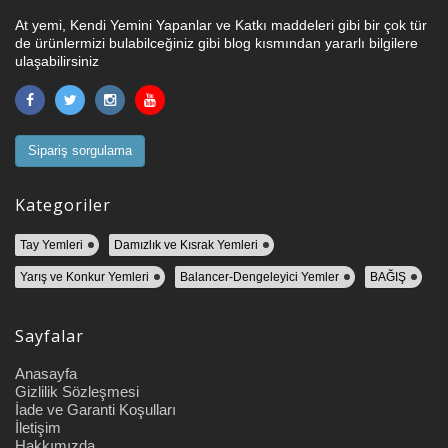
At yemi, Kendi Yemini Yapanlar ve Katkı maddeleri gibi bir çok tür
de ürünlermizi bulabilceğiniz gibi blog kısmından yararlı bilgilere
ulaşabilirsiniz
Sipariş sorgulama
Kategoriler
Tay Yemleri
Damızlık ve Kısrak Yemleri
Yarış ve Konkur Yemleri
Balancer-Dengeleyici Yemler
BAĞIŞ
Sayfalar
Anasayfa
Gizlilik Sözleşmesi
İade ve Garanti Koşulları
İletişim
Hakkımızda