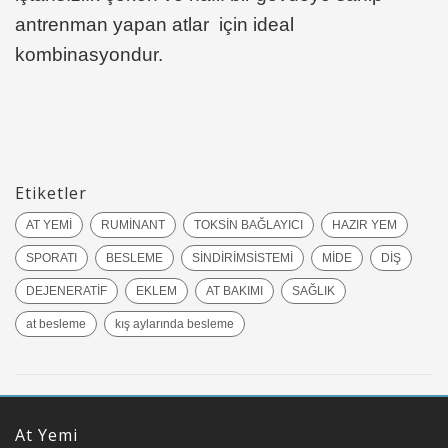
antrenman yapan atlar için ideal
kombinasyondur.
Etiketler
AT YEMİ
RUMİNANT
TOKSİN BAĞLAYICI
HAZIR YEM
SPORATI
BESLEME
SİNDİRİMSİSTEMİ
MİDE
DİŞ
DEJENERATİF
EKLEM
AT BAKIMI
SAĞLIK
at besleme
kış aylarında besleme
At Yemi